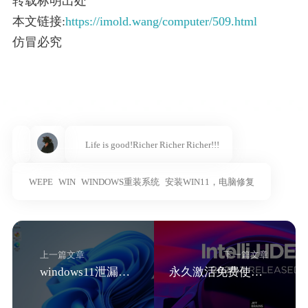
转载标明出处
本文链接:
https://imold.wang/computer/509.html
仿冒必究
Life is good!Richer Richer Richer!!!
WEPE
WIN
WINDOWS重装系统
安装WIN11，电脑修复
上一篇文章
下一篇文章
windows11泄漏版，教你如何安装windows11抢先版，windows10可直接升级
永久激活免费使用2020IntelliJ全家桶IDEA，pycharm，websotrm，goland，clion