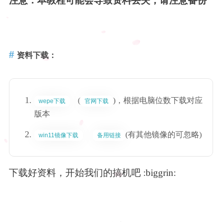
注意：本教程可能会导致资料丢失，请注意备份
Java开发工程师
Download
Java
玩转电脑
lgv50
资料下载：
课程
关于我
MySQL
(
)，根据电脑位数下载对应
朋の友
wepe下载
官网下载
登录
Spring
版本
(有其他镜像的可忽略)
win11镜像下载
备用链接
说说
Vue
下载好资料，开始我们的搞机吧 :biggrin: