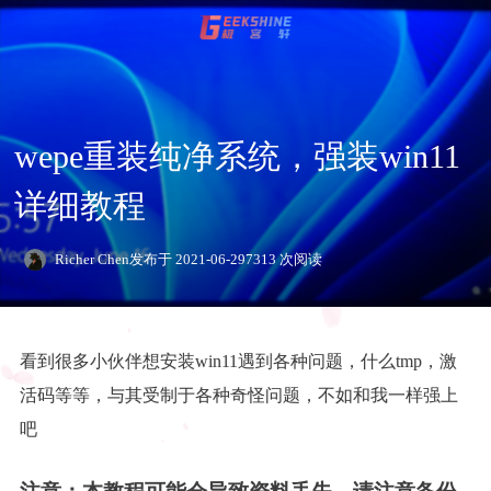
登录
注册
影视资讯
wepe重装纯净系统，强装win11
详细教程
技术
Richer Chen
发布于 2021-06-29
7313 次阅读
玩机教程
编程
看到很多小伙伴想安装win11遇到各种问题，什么tmp，激
C语言
资源
服务器
活码等等，与其受制于各种奇怪问题，不如和我一样强上
吧
专题
Html+Css
WordPress