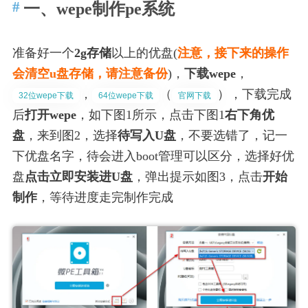
一、wepe制作pe系统
准备好一个
2g存储
以上的优盘(
注意，接下来的操作
会清空u盘存储，请注意备份
)，
下载wepe
，
，
（
），下载完成
32位wepe下载
64位wepe下载
官网下载
后
打开wepe
，如下图1所示，点击下图1
右下角优
盘
，来到图2，选择
待写入U盘
，不要选错了，记一
下优盘名字，待会进入boot管理可以区分，选择好优
盘
点击立即安装进U盘
，弹出提示如图3，点击
开始
制作
，等待进度走完制作完成