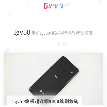
登录
注册
lgv50
影视资讯
手机lgv50相关的玩机教程资源等
技术
发布于 2022-07-01
57788 热度
37 条评论
玩机教程
编程
lgv50
C语言
资源
服务器
Lgv50终极超详细9008线刷救砖
专题
Html+Css
WordPress