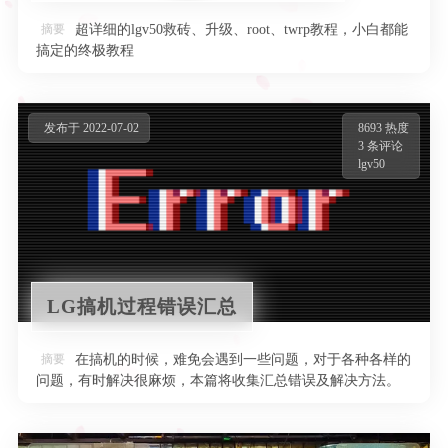
Java开发工程师
摘要
超详细的lgv50救砖、升级、root、twrp教程，小白都能
搞定的终极教程
Download
Java
玩转电脑
lgv50
课程
发布于 2022-07-02
8693 热度
关于我
MySQL
3 条评论
lgv50
朋の友
登录
Spring
说说
Vue
LG搞机过程错误汇总
摘要
在搞机的时候，难免会遇到一些问题，对于各种各样的
问题，有时解决很麻烦，本篇将收集汇总错误及解决方法。