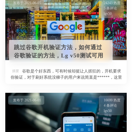
发布于 2021-06-05
24243 热度
5 条评论
lgv50
跳过谷歌开机验证方法，如何通过
谷歌验证的方法，Lg v50测试可用
摘要
谷歌是个好东西，可有时候却挺让人抓狂的，开机要求
你验证，对于刷好系统没梯子的用户来说简直是******，这里
分享如何跳过或通过谷歌 …
发布于 2021-06-01
16699 热度
4 条评论
lgv50