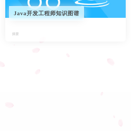
Java开发工程师
Java开发工程师知识图谱
Download
Java
玩转电脑
lgv50
摘要
课程
关于我
MySQL
朋の友
登录
Spring
说说
Vue