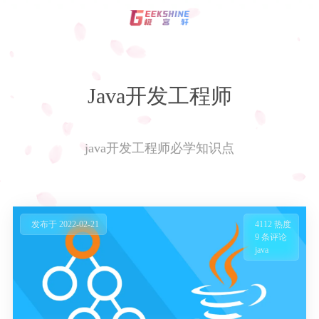
登录
注册
Java开发工程师
影视资讯
技术
java开发工程师必学知识点
玩机教程
编程
发布于 2022-02-21
4112 热度
9 条评论
C语言
java
资源
服务器
专题
Html+Css
WordPress