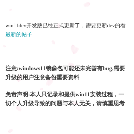
Java开发工程师
Download
Java
玩转电脑
lgv50
win11dev开发版已经正式更新了，需要更新dev的看
最新的帖子
课程
关于我
MySQL
朋の友
登录
Spring
注意:windows11镜像包可能还未完善有bug,需要
升级的用户注意备份重要资料
说说
Vue
免责声明:本人只记录和提供win11安装过程，一
切个人升级导致的问题与本人无关，请慎重思考