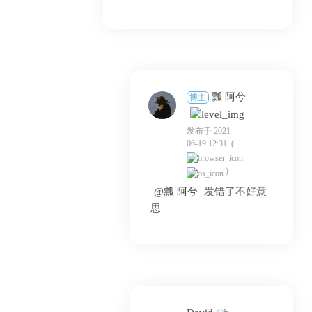
瓢 阿兮
博主
发布于 2021-
06-19 12:31
(
)
@瓢 阿兮
发错了不好意
思