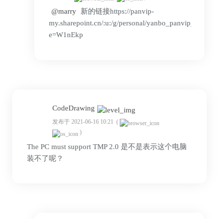
@marry
新的链接https://panvip-
my.sharepoint.cn/:u:/g/personal/yanbo_panvip_
e=W1nEkp
CodeDrawing
发布于 2021-06-16 10:21
(
)
The PC must support TMP 2.0 是不是表示这个电脑
装不了呢？