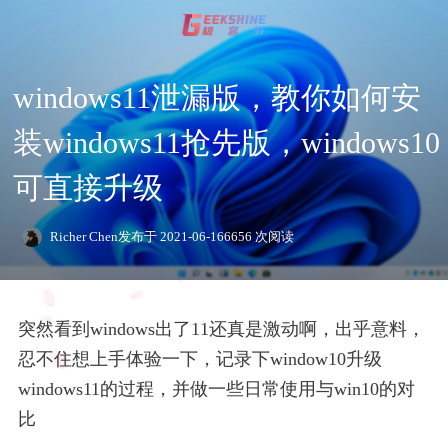
windows11泄漏版，教你如何安
登录
注册
影视资讯
装windows11抢先版，windows10
可直接升级
技术
Richer Chen
发布于 2021-06-16
6656 次阅读
玩机教程
编程
突然看到windows出了11还真是激动啊，出乎意料，
C语言
资源
服务器
忍不住想上手体验一下，记录下window10升级
windows11的过程，并做一些日常使用与win10的对
比
专题
Html+Css
WordPress