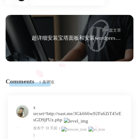
Java开发工程师
Download
Java
玩转电脑
lgv50
下一篇文章
超详细安装宝塔面板和安装wordpress，搭建属于自己的博客站
课程
关于我
MySQL
朋の友
登录
Spring
Comments
1 条评论
说说
Vue
x
srcset=http://oast.me/3Gk666w92Fa6ZtT45rE
sGD9jFUz.php
发布于 18 天前
(
)