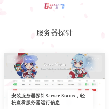
登录
注册
服务器探针
影视资讯
技术
发布于 2021-10-26
3913 热度
无~
玩机教程
编程
技术
C语言
资源
服务器
安装服务器探针Server Status，轻
松查看服务器运行信息
专题
Html+Css
WordPress