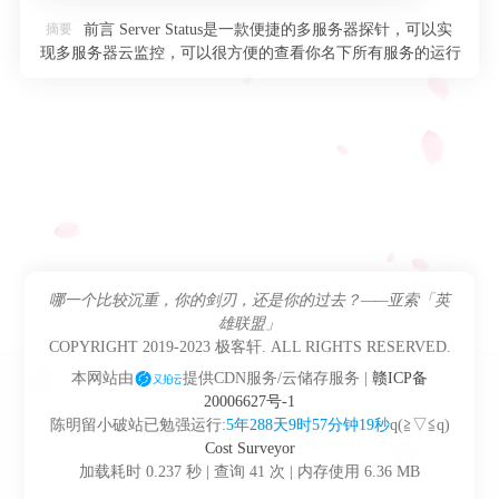
Java开发工程师
摘要
前言 Server Status是一款便捷的多服务器探针，可以实
现多服务器云监控，可以很方便的查看你名下所有服务的运行
Download
Java
玩转电脑
状态 搭建好 …
lgv50
课程
关于我
MySQL
朋の友
登录
Spring
哪一个比较沉重，你的剑刃，还是你的过去？——亚索「英
说说
雄联盟」
Vue
COPYRIGHT 2019-2023 极客轩. ALL RIGHTS RESERVED.
本网站由
提供CDN服务/云储存服务 |
赣ICP备
20006627号-1
陈明留小破站已勉强运行:
5年288天9时57分钟19秒
q(≧▽≦q)
Cost Surveyor
加载耗时 0.237 秒 | 查询 41 次 | 内存使用 6.36 MB