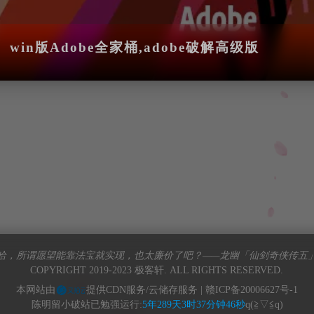
win版Adobe全家桶,adobe破解高级版
哈，所谓愿望能靠法宝就实现，也太廉价了吧？——龙幽「仙剑奇侠传五
COPYRIGHT 2019-2023 极客轩. ALL RIGHTS RESERVED.
本网站由
提供CDN服务/云储存服务 |
赣ICP备20006627号-1
陈明留小破站已勉强运行:
5年289天3时37分钟46秒
q(≧▽≦q)