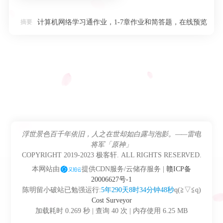
Java开发工程师
摘要
计算机网络学习通作业，1-7章作业和简答题，在线预览
Download
Java
玩转电脑
lgv50
课程
关于我
MySQL
朋の友
登录
Spring
浮世景色百千年依旧，人之在世却如白露与泡影。——雷电
说说
将军「原神」
Vue
COPYRIGHT 2019-2023 极客轩. ALL RIGHTS RESERVED.
本网站由
提供CDN服务/云储存服务 |
赣ICP备
20006627号-1
陈明留小破站已勉强运行:
5年290天8时34分钟49秒
q(≧▽≦q)
Cost Surveyor
加载耗时 0.269 秒 | 查询 40 次 | 内存使用 6.25 MB