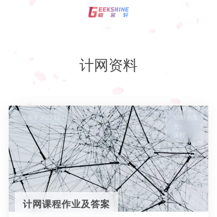
登录
注册
计网资料
影视资讯
技术
发布于 2022-12-15
1580 热度
无~
玩机教程
编程
课程
C语言
资源
服务器
计网课程作业及答案
专题
Html+Css
WordPress